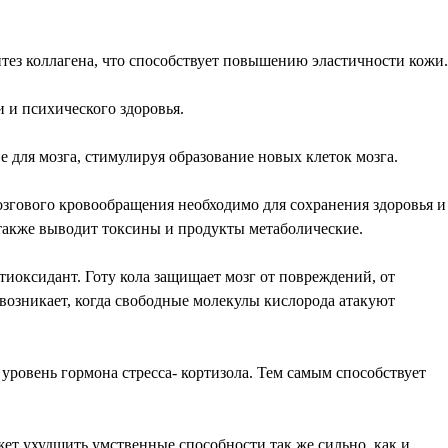
ез коллагена, что способствует повышению эластичности кожи.
 и психического здоровья.
 для мозга, стимулируя образование новых клеток мозга.
озгового кровообращения необходимо для сохранения здоровья и
 также выводит токсины и продукты метаболические.
иоксидант. Готу кола защищает мозг от повреждений, от
возникает, когда свободные молекулы кислорода атакуют
уровень гормона стресса- кортизола. Тем самым способствует
ет ухудшить умственные способности так же сильно, как и