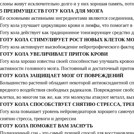
слоны живут исключительно долго и у них хорошая память, потом
5 ПРЕИМУЩЕСТВ ГОТУ КОЛА ДЛЯ МОЗГА
Ее основными активными ингредиентами являются соединения, 
Готу кола улучшает циркуляцию крови и лимфы, что помогает в
Готу кола действует как традиционное тонизирующее средство д
ГОТУ КОЛА СТИМУЛИРУЕТ РОСТ НОВЫХ КЛЕТОК МО
Готу кола активирует высвобождение нейротрофического фактора
ГОТУ КОЛА УВЕЛИЧИВАЕТ ПРИТОК КРОВИ
Готу кола хорошо известна своей способностью улучшать крово
активности головного мозга. Постоянный и достаточный приток
ГОТУ КОЛА ЗАЩИЩАЕТ МОЗГ ОТ ПОВРЕЖДЕНИЙ
Большинство растений обладают некоторой антиоксидантной спо
вредного воздействия свободных радикалов. Повреждение свобо
клетки, во многом так же, как эти молекулы атакуют металл, вы
ГОТУ КОЛА СПОСОБСТВУЕТ СНЯТИЮ СТРЕССА, ТРЕ
Готу кола повышает уровень нейромедиаторов хорошего самочувс
снятию стресса, тревоги и депрессии
ГОТУ КОЛА ПОМОЖЕТ ВАМ ЗАСНУТЬ
Полноценный сон - это самый лучший способ для восстановления