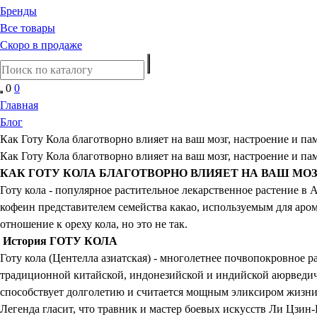
Бренды
Все товары
Скоро в продаже
0
0
Главная
Блог
Как Готу Кола благотворно влияет на ваш мозг, настроение и па
Как Готу Кола благотворно влияет на ваш мозг, настроение и па
КАК ГОТУ КОЛА БЛАГОТВОРНО ВЛИЯЕТ НА ВАШ МОЗ
Готу кола - популярное растительное лекарственное растение в А
кофеин представителем семейства какао, используемым для арома
отношение к ореху кола, но это не так.
История ГОТУ КОЛА
Готу кола (Центелла азиатская) - многолетнее почвопокровное ра
традиционной китайской, индонезийской и индийской аюрведичес
способствует долголетию и считается мощным эликсиром жизни. 
Легенда гласит, что травник и мастер боевых искусств Ли Цзин