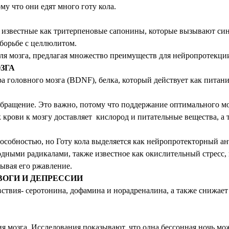
у что они едят много готу кола.
известные как тритерпеновые сапонины, которые вызывают синт
 борьбе с целлюлитом.
ля мозга, предлагая множество преимуществ для нейропротекции
ЗГА
 головного мозга (BDNF), белка, который действует как питание
обращение. Это важно, потому что поддержание оптимального м
 крови к мозгу доставляет кислород и питательные вещества, а
собностью, но Готу кола выделяется как нейропротекторный ант
дными радикалами, также известное как окислительный стресс, 
зывая его ржавление.
ВОГИ И ДЕПРЕССИИ
твия- серотонина, дофамина и норадреналина, а также снижает 
 мозга. Исследования показывают, что одна бессонная ночь мож