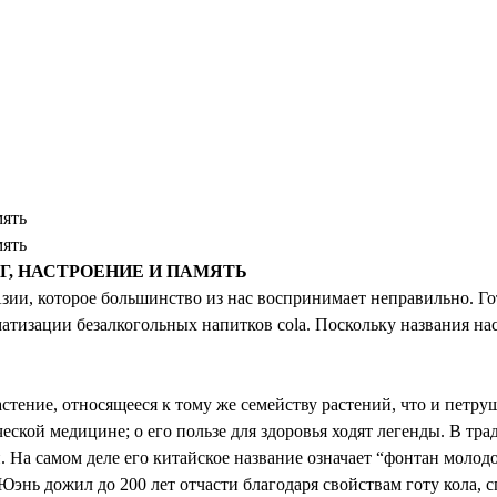
мять
мять
Г, НАСТРОЕНИЕ И ПАМЯТЬ
зии, которое большинство из нас воспринимает неправильно. Готу
тизации безалкогольных напитков cola. Поскольку названия наст
стение, относящееся к тому же семейству растений, что и петруш
кой медицине; о его пользе для здоровья ходят легенды. В тра
На самом деле его китайское название означает “фонтан молодо
-Юэнь дожил до 200 лет отчасти благодаря свойствам готу кола