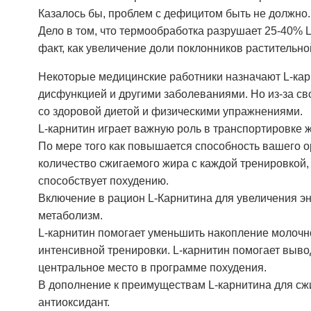
Казалось бы, проблем с дефицитом быть не должно. 
Дело в том, что термообработка разрушает 25-40% L-
факт, как увеличение доли поклонников растительно
Некоторые медицинские работники назначают L-карн
дисфункцией и другими заболеваниями. Но из-за св
со здоровой диетой и физическими упражнениями.
L-карнитин играет важную роль в транспортировке ж
По мере того как повышается способность вашего о
количество сжигаемого жира с каждой тренировкой,
способствует похудению.
Включение в рацион L-Карнитина для увеличения э
метаболизм.
L-карнитин помогает уменьшить накопление молочн
интенсивной тренировки. L-карнитин помогает выво
центральное место в программе похудения.
В дополнение к преимуществам L-карнитина для сжи
антиоксидант.