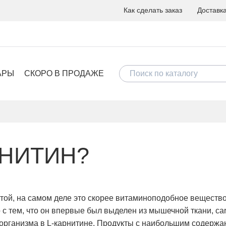
Как сделать заказ
Доставк
АРЫ
СКОРО В ПРОДАЖЕ
РНИТИН?
ой, на самом деле это скорее витаминоподобное вещество,
о с тем, что он впервые был выделен из мышечной ткани, сar
рганизма в L-карнитине. Продукты с наибольшим содержан