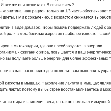
И все же они возникают. В связи с чем?
 карнитина, наш рацион только на 1/3 часть обеспечивает с
й диеты. Ну и к сожалению, с возрастом снижается выработ
итин в виде добавок, чтобы помочь поддержать людей с з
оей роли в метаболизме жиров он наиболее известен своей 
иров в митохондрии, где они преобразуются в энергию.
рганизма к сжиганию жира, повышается и ваш энергетически
 но вы получаете больше энергии для более эффективных тр
нергии в ваш распорядок дня позволит вам выполнять упр
ой кислоты в мышцах. Накопление лактата в мышцах являе
дить лактат, поэтому вы быстрее восстанавливаетесь и мо
гания жира и снижения веса, он также помогает иммунной