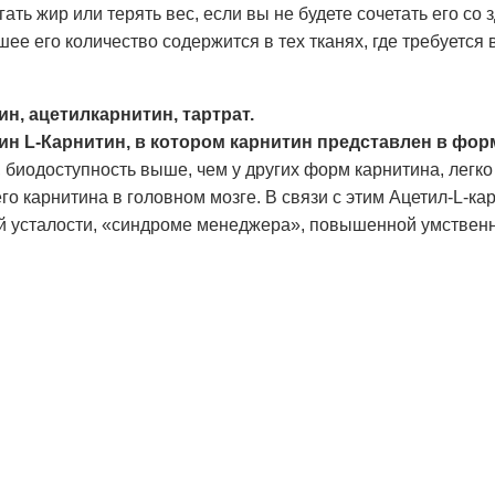
гать жир или терять вес, если вы не будете сочетать его с
шее его количество содержится в тех тканях, где требуется
н, ацетилкарнитин, тартрат.
н L-Карнитин, в котором карнитин представлен в фор
, биодоступность выше, чем у других форм карнитина, легк
го карнитина в головном мозге. В связи с этим Ацетил-L-к
кой усталости, «синдроме менеджера», повышенной умствен