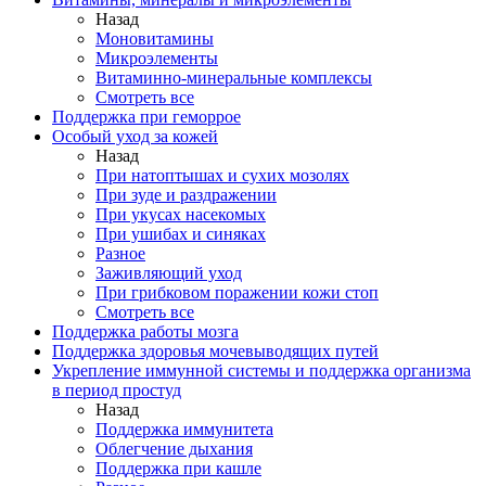
Назад
Моновитамины
Микроэлементы
Витаминно-минеральные комплексы
Смотреть все
Поддержка при геморрое
Особый уход за кожей
Назад
При натоптышах и сухих мозолях
При зуде и раздражении
При укусах насекомых
При ушибах и синяках
Разное
Заживляющий уход
При грибковом поражении кожи стоп
Смотреть все
Поддержка работы мозга
Поддержка здоровья мочевыводящих путей
Укрепление иммунной системы и поддержка организма
в период простуд
Назад
Поддержка иммунитета
Облегчение дыхания
Поддержка при кашле