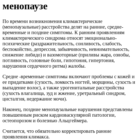
менопаузе
По времени возникновения климактерические
(менопаузальные) расстройства делят на ранние, средне-
временные и поздние симптомы. К ранним проявлениям
климактерического синдрома относят эмоционально-
психические (раздражительность, сонливость, слабость,
беспокойство, депрессия, забывчивость, невнимательность,
снижение либидо) и вазомоторные (приливы жара, ознобы,
потливость, головные боли, гипотония, гипертония,
нарушения сердечного ритма) жалобы.
Средне -временные симптомы включают проблемы с кожей и
ее придатками (сухость, ломкость ногтей, морщины, сухость и
выпадение волос), а также урогенитальные расстройства
(сухость влагалища, зуд и жжение, уретральный синдром,
цисталгия, недержание мочи).
Наконец, поздние менопаузальные нарушения представлены
повышенным риском кардиоваскулярной патологии,
остеопорозом и болезнью Альцгеймера.
Считается, что обязательно корректировать ранние
проявления климакса.