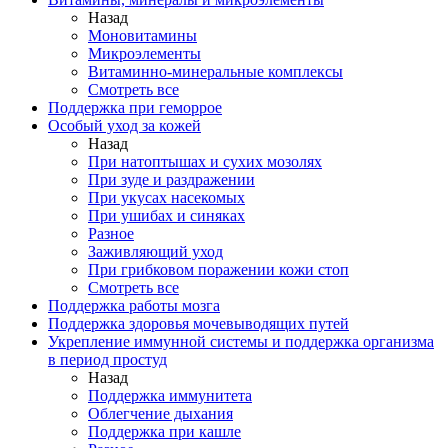
Назад
Моновитамины
Микроэлементы
Витаминно-минеральные комплексы
Смотреть все
Поддержка при геморрое
Особый уход за кожей
Назад
При натоптышах и сухих мозолях
При зуде и раздражении
При укусах насекомых
При ушибах и синяках
Разное
Заживляющий уход
При грибковом поражении кожи стоп
Смотреть все
Поддержка работы мозга
Поддержка здоровья мочевыводящих путей
Укрепление иммунной системы и поддержка организма
в период простуд
Назад
Поддержка иммунитета
Облегчение дыхания
Поддержка при кашле