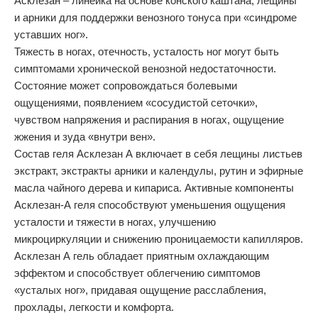
Асклезан – линейка на основе конского каштана, лещины
и арники для поддержки венозного тонуса при «синдроме
уставших ног».
Тяжесть в ногах, отечность, усталость ног могут быть
симптомами хронической венозной недостаточности.
Состояние может сопровождаться болевыми
ощущениями, появлением «сосудистой сеточки»,
чувством напряжения и распирания в ногах, ощущение
жжения и зуда «внутри вен».
Состав геля Асклезан А включает в себя лещины листьев
экстракт, экстракты арники и календулы, рутин и эфирные
масла чайного дерева и кипариса. Активные компоненты
Асклезан-А геля способствуют уменьшения ощущения
усталости и тяжести в ногах, улучшению
микроциркуляции и снижению проницаемости капилляров.
Асклезан А гель обладает приятным охлаждающим
эффектом и способствует облегчению симптомов
«усталых ног», придавая ощущение расслабления,
прохлады, легкости и комфорта.