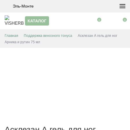
Эль-Монте
0
0
КАТАЛОГ
Главная
Поддержка венозного тонуса
Асклезан А гель для ног
Арника и рутин 75 мл
Асклезан А гель для ног