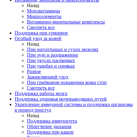
Назад
Моновитамины
Микроэлементы
Витаминно-минеральные комплексы
Смотреть все
Поддержка при геморрое
Особый уход за кожей
Назад
При натоптышах и сухих мозолях
При зуде и раздражении
При укусах насекомых
При ушибах и синяках
Разное
Заживляющий уход
При грибковом поражении кожи стоп
Смотреть все
Поддержка работы мозга
Поддержка здоровья мочевыводящих путей
Укрепление иммунной системы и поддержка организма
в период простуд
Назад
Поддержка иммунитета
Облегчение дыхания
Поддержка при кашле