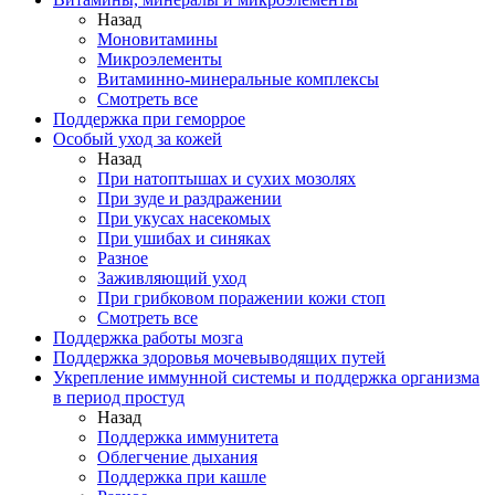
Назад
Моновитамины
Микроэлементы
Витаминно-минеральные комплексы
Смотреть все
Поддержка при геморрое
Особый уход за кожей
Назад
При натоптышах и сухих мозолях
При зуде и раздражении
При укусах насекомых
При ушибах и синяках
Разное
Заживляющий уход
При грибковом поражении кожи стоп
Смотреть все
Поддержка работы мозга
Поддержка здоровья мочевыводящих путей
Укрепление иммунной системы и поддержка организма
в период простуд
Назад
Поддержка иммунитета
Облегчение дыхания
Поддержка при кашле